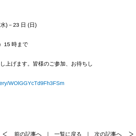
水)－23 日 (日)
月）15 時まで
申し上げます。皆様のご参加、お待ちし
delivery/WOlGGYcTd9Fh3FSm
前の記事へ
｜
一覧に戻る
｜
次の記事へ